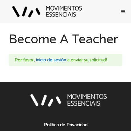
Saltar
al
ME
contenido
Become A Teacher
Por favor,
inicio de sesión
a enviar su solicitud!
Política de Privacidad